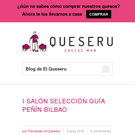
¿Aún no sabes cómo comprar nuestros quesos?
Ahora te los llevamos a casa
COMPRAR
Blog de El Queseru
I SALÓN SELECCIÓN GUÍA
PEÑÍN BILBAO
por
Fernando, el Queseru
3 junio 2016
0 comentarios