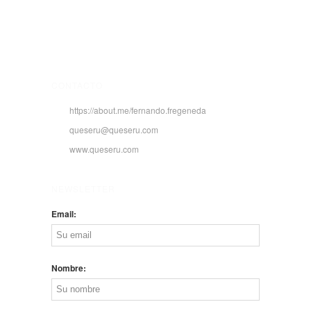
CONTACTO
https://about.me/fernando.fregeneda
queseru@queseru.com
www.queseru.com
NEWSLETTER
Email:
Nombre: