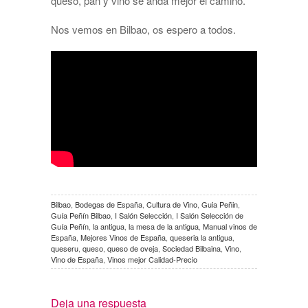
queso, pan y vino se anda mejor el camino.
Nos vemos en Bilbao, os espero a todos.
Bilbao
,
Bodegas de España
,
Cultura de Vino
,
Guia Peñin
,
Guía Peñín Bilbao
,
I Salón Selección
,
I Salón Selección de
Guía Peñín
,
la antigua
,
la mesa de la antigua
,
Manual vinos de
España
,
Mejores Vinos de España
,
queseria la antigua
,
queseru
,
queso
,
queso de oveja
,
Sociedad Bilbaina
,
Vino
,
Vino de España
,
Vinos mejor Calidad-Precio
Deja una respuesta