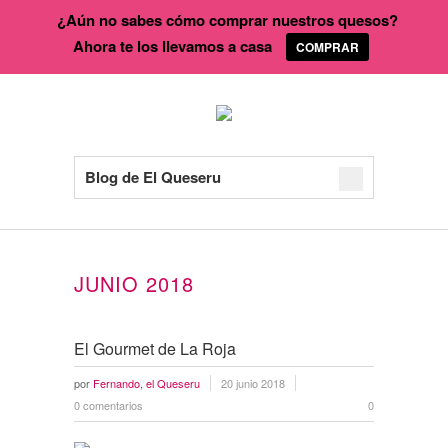
¿Aún no sabes cómo comprar nuestros quesos?
Ahora te los llevamos a casa
COMPRAR
Blog de El Queseru
JUNIO 2018
El Gourmet de La Roja
por
Fernando, el Queseru
20 junio 2018
0 comentarios
0