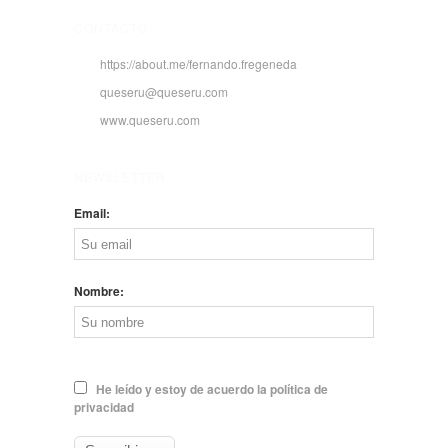
CONTACTO
https://about.me/fernando.fregeneda
queseru@queseru.com
www.queseru.com
NEWSLETTER
Email:
Nombre:
He leído y estoy de acuerdo la política de
privacidad