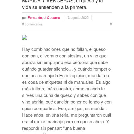
MARIDA Y VENCERAS, el queso y la
vida se entienden a la primera.
por
Fernando, el Queseru
13 agosto 2025
0 comentarios
0
Hay combinaciones que no fallan, el queso
con pan, el verano con siestas, un vino que
abraza sin empujar o esa persona que sabe
cuándo guardar silencio… y cuándo romperlo
con una carcajada.En mi opinión, maridar no
es cosa de etiquetas ni de manuales. Es algo
más íntimo, más nuestro, como cuando te
sirves una cuña de queso y sabes con qué
vino abrirla, qué canción poner de fondo y con
quién compartirla. Eso, amigos, es maridar.
Hace años, en una feria, me preguntaron cuál
era el mejor maridaje para un queso añejo. Y
respondí sin pensar: “una buena