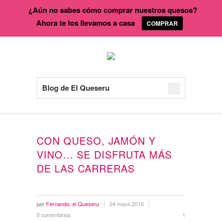
¿Aún no sabes cómo comprar nuestros quesos?
Ahora te los llevamos a casa
COMPRAR
Blog de El Queseru
CON QUESO, JAMÓN Y
VINO… SE DISFRUTA MÁS
DE LAS CARRERAS
por
Fernando, el Queseru
24 mayo 2016
0 comentarios
1