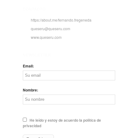
CONTACTO
https://about.me/fernando.fregeneda
queseru@queseru.com
www.queseru.com
NEWSLETTER
Email:
Nombre:
He leído y estoy de acuerdo la política de
privacidad