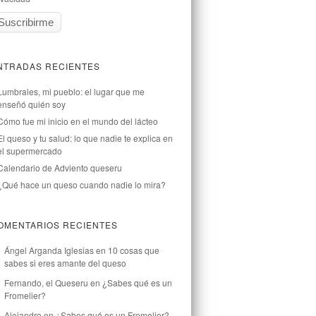
NTRADAS RECIENTES
Lumbrales, mi pueblo: el lugar que me
enseñó quién soy
Cómo fue mi inicio en el mundo del lácteo
El queso y tu salud: lo que nadie te explica en
el supermercado
Calendario de Adviento queseru
¿Qué hace un queso cuando nadie lo mira?
OMENTARIOS RECIENTES
Ángel Arganda Iglesias
en
10 cosas que
sabes si eres amante del queso
Fernando, el Queseru
en
¿Sabes qué es un
Fromelier?
Alejandro
en
¿Sabes qué es un Fromelier?