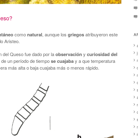
ueso?
táneo
como
natural
, aunque los
griegos
atribuyeron este
A
do Aristeo.
en del Queso fue dado por la
observación
y
curiosidad del
z de un período de tiempo
se cuajaba
y a que temperatura
i era más alta o baja cuajaba más o menos rápido.