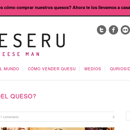
s cómo comprar nuestros quesos? Ahora te los llevamos a cas
EL MUNDO
CÓMO VENDER QUESU
MEDIOS
QURIOSI
DEL QUESO?
1 comentario
3