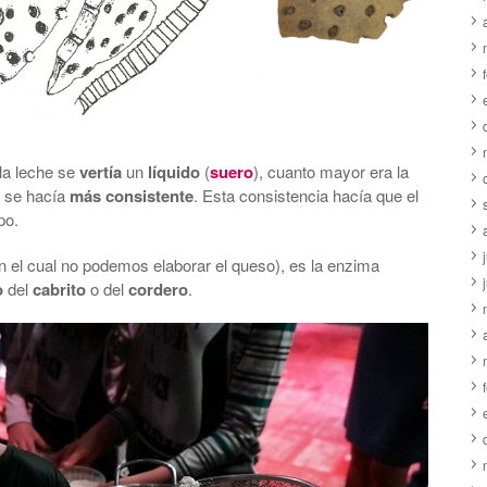
la leche se
vertía
un
líquido
(
suero
), cuanto mayor era la
se hacía
más consistente
. Esta consistencia hacía que el
po.
n el cual no podemos elaborar el queso), es la enzima
o
del
cabrito
o del
cordero
.