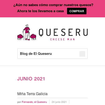
¿Aún no sabes cómo comprar nuestros quesos?
Ahora te los llevamos a casa
COMPRAR
Blog de El Queseru
JUNIO 2021
Miña Terra Galicia
por
Fernando, el Queseru
24 junio 2021