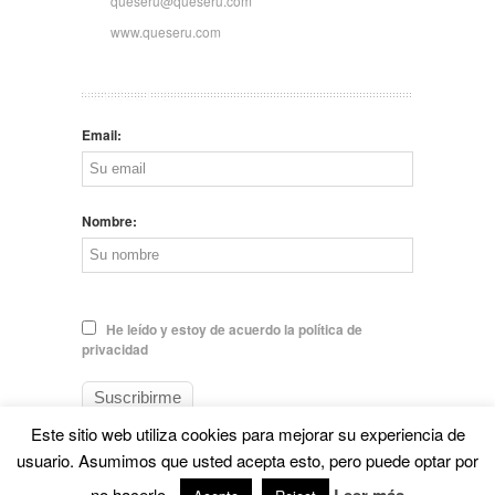
queseru@queseru.com
www.queseru.com
NEWSLETTER
Email:
Nombre:
He leído y estoy de acuerdo la política de
privacidad
Este sitio web utiliza cookies para mejorar su experiencia de
usuario. Asumimos que usted acepta esto, pero puede optar por
© EL QUESERU. Cheese Man |
Aviso legal
no hacerlo.