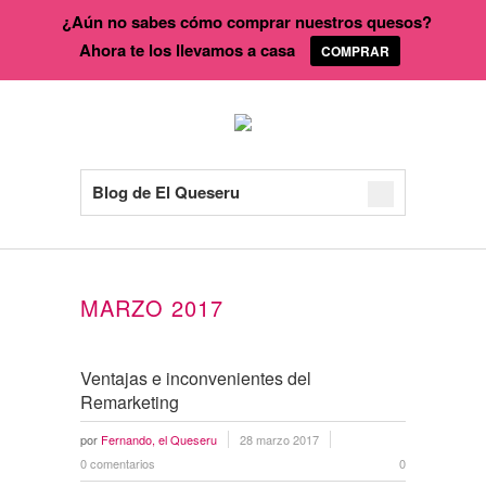
¿Aún no sabes cómo comprar nuestros quesos?
Ahora te los llevamos a casa
COMPRAR
Blog de El Queseru
MARZO 2017
Ventajas e inconvenientes del
Remarketing
por
Fernando, el Queseru
28 marzo 2017
0 comentarios
0