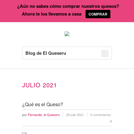
¿Aún no sabes cómo comprar nuestros quesos?
Ahora te los llevamos a casa
COMPRAR
Blog de El Queseru
JULIO 2021
¿Qué es el Queso?
por
Fernando, el Queseru
29 julio 2021
0 comentarios
8