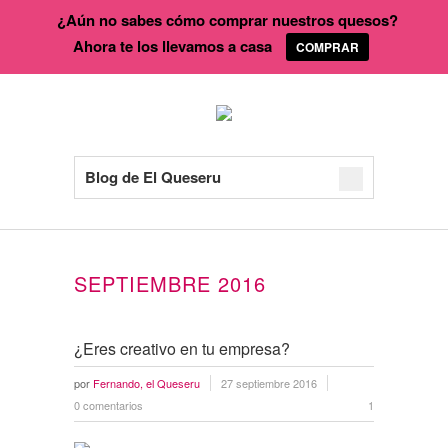
¿Aún no sabes cómo comprar nuestros quesos?
Ahora te los llevamos a casa
COMPRAR
Blog de El Queseru
SEPTIEMBRE 2016
¿Eres creativo en tu empresa?
por
Fernando, el Queseru
27 septiembre 2016
0 comentarios
1