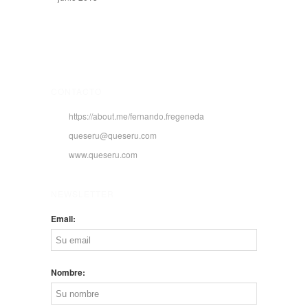
CONTACTO
https://about.me/fernando.fregeneda
queseru@queseru.com
www.queseru.com
NEWSLETTER
Email:
Nombre: