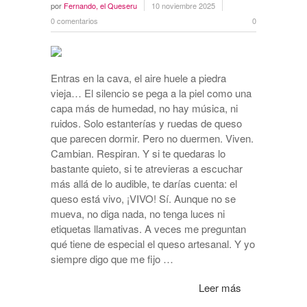
por
Fernando, el Queseru
10 noviembre 2025
0 comentarios
0
Entras en la cava, el aire huele a piedra
vieja… El silencio se pega a la piel como una
capa más de humedad, no hay música, ni
ruidos. Solo estanterías y ruedas de queso
que parecen dormir. Pero no duermen. Viven.
Cambian. Respiran. Y si te quedaras lo
bastante quieto, si te atrevieras a escuchar
más allá de lo audible, te darías cuenta: el
queso está vivo, ¡VIVO! Sí. Aunque no se
mueva, no diga nada, no tenga luces ni
etiquetas llamativas. A veces me preguntan
qué tiene de especial el queso artesanal. Y yo
siempre digo que me fijo …
Leer más