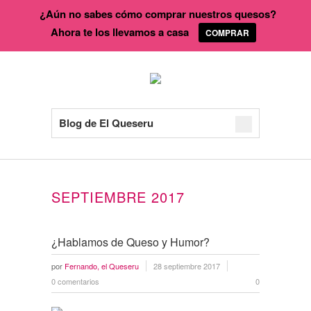
¿Aún no sabes cómo comprar nuestros quesos?
Ahora te los llevamos a casa
COMPRAR
Blog de El Queseru
SEPTIEMBRE 2017
¿Hablamos de Queso y Humor?
por
Fernando, el Queseru
28 septiembre 2017
0 comentarios
0