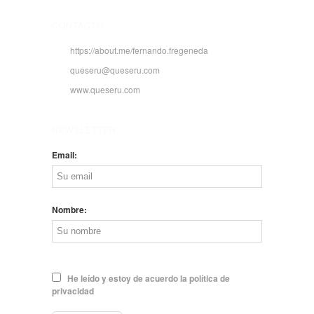
CONTACTO
https://about.me/fernando.fregeneda
queseru@queseru.com
www.queseru.com
NEWSLETTER
Email:
Nombre:
He leído y estoy de acuerdo la política de
privacidad