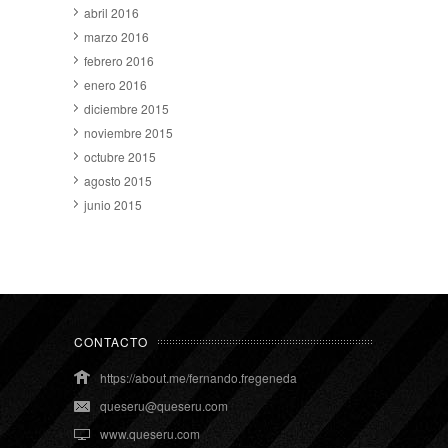
abril 2016
marzo 2016
febrero 2016
enero 2016
diciembre 2015
noviembre 2015
octubre 2015
agosto 2015
junio 2015
CONTACTO
https://about.me/fernando.fregeneda
queseru@queseru.com
www.queseru.com