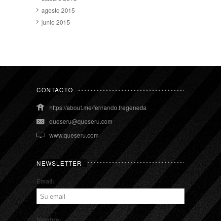
agosto 2015
junio 2015
CONTACTO
https://about.me/fernando.fregeneda
queseru@queseru.com
www.queseru.com
NEWSLETTER
Email:
Nombre: