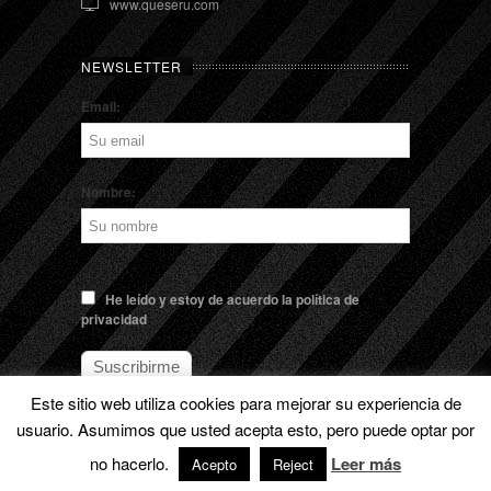
www.queseru.com
NEWSLETTER
Email:
Nombre:
He leído y estoy de acuerdo la política de
privacidad
Este sitio web utiliza cookies para mejorar su experiencia de
usuario. Asumimos que usted acepta esto, pero puede optar por
no hacerlo.
© EL QUESERU. Cheese Man |
Aviso legal
Leer más
Acepto
Reject