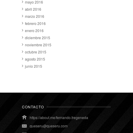
mayo 2016
abril 2016
marzo 2016
febrero 2016
enero 2016
diciembre 2015
noviembre 2015
octubre 2015
agosto 2015
junio 2015
CONTACTO
https://about.me/fernando.fregeneda
queseru@queseru.com