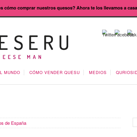
s cómo comprar nuestros quesos? Ahora te los llevamos a cas
EL MUNDO
CÓMO VENDER QUESU
MEDIOS
QURIOSI
os de España