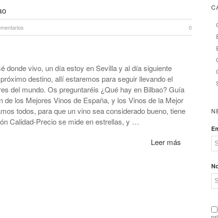
C
ao
omentarios
0
é donde vivo, un día estoy en Sevilla y al día siguiente
próximo destino, allí estaremos para seguir llevando el
ares del mundo. Os preguntaréis ¿Qué hay en Bilbao? Guía
n de los Mejores Vinos de España, y los Vinos de la Mejor
mos todos, para que un vino sea considerado bueno, tiene
N
ión Calidad-Precio se mide en estrellas, y …
Em
Leer más
N
pr