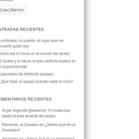
NTRADAS RECIENTES
Lumbrales, mi pueblo: el lugar que me
enseñó quién soy
Cómo fue mi inicio en el mundo del lácteo
El queso y tu salud: lo que nadie te explica en
el supermercado
Calendario de Adviento queseru
¿Qué hace un queso cuando nadie lo mira?
OMENTARIOS RECIENTES
Ángel Arganda Iglesias
en
10 cosas que
sabes si eres amante del queso
Fernando, el Queseru
en
¿Sabes qué es un
Fromelier?
Alejandro
en
¿Sabes qué es un Fromelier?