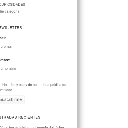
QURIOSIDADES
Sin categoría
EWSLETTER
ail:
ombre:
He leído y estoy de acuerdo la política de
ivacidad
NTRADAS RECIENTES
Cómo fue mi inicio en el mundo del lácteo