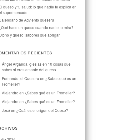
El queso y tu salud: lo que nadie te explica en
el supermercado
Calendario de Adviento queseru
¿Qué hace un queso cuando nadie lo mira?
Otoño y queso: sabores que abrigan
OMENTARIOS RECIENTES
Ángel Arganda Iglesias
en
10 cosas que
sabes si eres amante del queso
Fernando, el Queseru
en
¿Sabes qué es un
Fromelier?
Alejandro
en
¿Sabes qué es un Fromelier?
Alejandro
en
¿Sabes qué es un Fromelier?
José
en
¿Cuál es el origen del Queso?
RCHIVOS
julio 2026