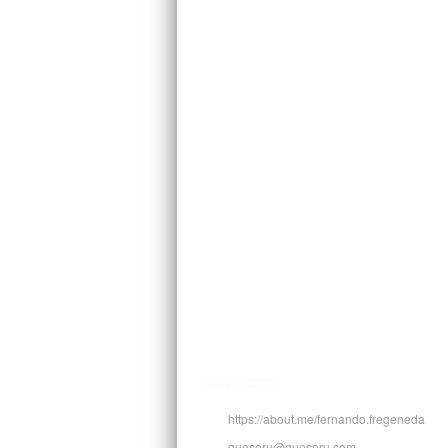
CONTACTO
https://about.me/fernando.fregeneda
queseru@queseru.com