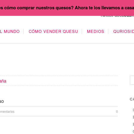
s cómo comprar nuestros quesos? Ahora te los llevamos a cas
EL MUNDO
CÓMO VENDER QUESU
MEDIOS
QURIOSI
aña
C
ao
omentarios
0