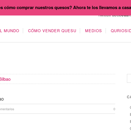
s cómo comprar nuestros quesos? Ahora te los llevamos a cas
EL MUNDO
CÓMO VENDER QUESU
MEDIOS
QURIOSI
Bilbao
C
ao
omentarios
0