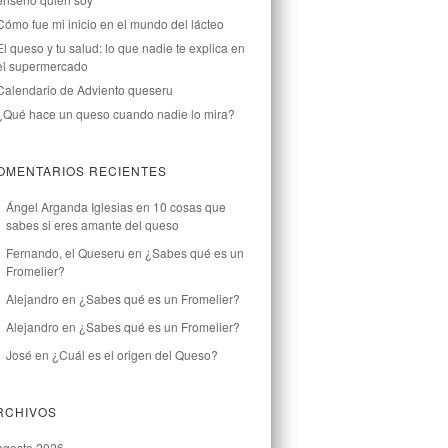
Cómo fue mi inicio en el mundo del lácteo
El queso y tu salud: lo que nadie te explica en
el supermercado
Calendario de Adviento queseru
¿Qué hace un queso cuando nadie lo mira?
OMENTARIOS RECIENTES
Ángel Arganda Iglesias
en
10 cosas que
sabes si eres amante del queso
Fernando, el Queseru
en
¿Sabes qué es un
Fromelier?
Alejandro
en
¿Sabes qué es un Fromelier?
Alejandro
en
¿Sabes qué es un Fromelier?
José
en
¿Cuál es el origen del Queso?
RCHIVOS
agosto 2026