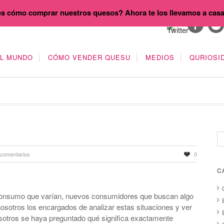
s cómo comprar nuestros quesos? Ahora te los llevamos a cas
EL MUNDO
CÓMO VENDER QUESU
MEDIOS
QURIOSI
 comentarios
0
C
consumo que varían, nuevos consumidores que buscan algo
sotros los encargados de analizar estas situaciones y ver
otros se haya preguntado qué significa exactamente