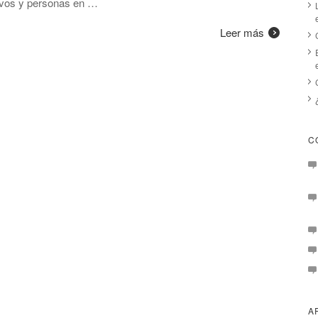
ctivos y personas en …
Leer más
C
A