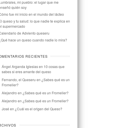
Lumbrales, mi pueblo: el lugar que me
enseñó quién soy
Cómo fue mi inicio en el mundo del lácteo
El queso y tu salud: lo que nadie te explica en
el supermercado
Calendario de Adviento queseru
¿Qué hace un queso cuando nadie lo mira?
OMENTARIOS RECIENTES
Ángel Arganda Iglesias
en
10 cosas que
sabes si eres amante del queso
Fernando, el Queseru
en
¿Sabes qué es un
Fromelier?
Alejandro
en
¿Sabes qué es un Fromelier?
Alejandro
en
¿Sabes qué es un Fromelier?
José
en
¿Cuál es el origen del Queso?
RCHIVOS