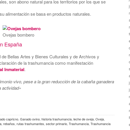
es, son abono natural para los territorios por los que se
su alimentación se basa en productos naturales.
Ovejas bombero
 en España
 de Bellas Artes y Bienes Culturales y de Archivos y
declaración de la trashumancia como manifestación
l Inmaterial
.
imonio vivo, pese a la gran reducción de la cabaña ganadera
a actividad»
ado capricno
,
Ganado ovino
,
historia trashumancia
,
leche de oveja
,
Oveja
,
a
,
rebaños
,
rutas trashumantes
,
sector primario
,
Trashumancia
,
Trashumancia