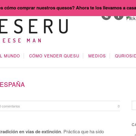
s cómo comprar nuestros quesos? Ahora te los llevamos a cas
EL MUNDO
CÓMO VENDER QUESU
MEDIOS
QURIOSI
 ESPAÑA
0 comentarios
0
C
tradición en vías de extinción
. Práctica que ha sido