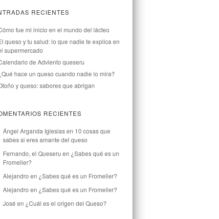
NTRADAS RECIENTES
Cómo fue mi inicio en el mundo del lácteo
El queso y tu salud: lo que nadie te explica en
el supermercado
Calendario de Adviento queseru
¿Qué hace un queso cuando nadie lo mira?
Otoño y queso: sabores que abrigan
OMENTARIOS RECIENTES
Ángel Arganda Iglesias
en
10 cosas que
sabes si eres amante del queso
Fernando, el Queseru
en
¿Sabes qué es un
Fromelier?
Alejandro
en
¿Sabes qué es un Fromelier?
Alejandro
en
¿Sabes qué es un Fromelier?
José
en
¿Cuál es el origen del Queso?