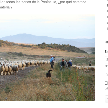
l en todas las zonas de la Península, ¿por qué estamos
aterial?
N
Em
No
pr