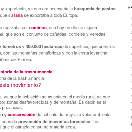
A
y importante, ya que era necesaria la
búsqueda de pastos
 que su
lana
se exportaba a toda Europa.
e realizaba por
caminos
, que hoy en día se siguen
as, que son el conjunto de cañadas, cordeles y veredas.
kilómetros
y
400.000 hectáreas
de superficie, que unen los
a, con las montañas cantábricas y con la costa levantina,
bres del Pirineo.
oria de la trashumancia
 este movimiento?
, ya que la población se asienta en el medio rural, ya que
por zonas desfavorecidas y de montaña. Es decir,
es el
provincias.
ón y
conservación
de hábitats de muy alto valor ambiental.
, como la
prevención de incendios forestales
. Las
 que el ganado consume materia seca.