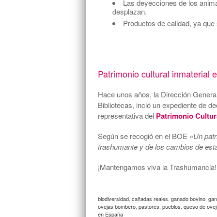
Las deyecciones de los animal
desplazan.
Productos de calidad, ya que 
Patrimonio cultural inmaterial
Hace unos años, la Dirección General
Bibliotecas, inció un expediente de 
representativa del
Patrimonio Cultura
Según se recogió en el BOE
«Un patr
trashumante y de los cambios de est
¡Mantengamos viva la Trashumancia!
biodiversidad
,
cañadas reales
,
ganado bovino
,
gan
ovejas bombero
,
pastores
,
pueblos
,
queso de ovej
en España