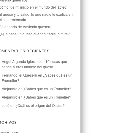
Cómo fue mi inicio en el mundo del lácteo
El queso y tu salud: lo que nadie te explica en
el supermercado
Calendario de Adviento queseru
¿Qué hace un queso cuando nadie lo mira?
OMENTARIOS RECIENTES
Ángel Arganda Iglesias
en
10 cosas que
sabes si eres amante del queso
Fernando, el Queseru
en
¿Sabes qué es un
Fromelier?
Alejandro
en
¿Sabes qué es un Fromelier?
Alejandro
en
¿Sabes qué es un Fromelier?
José
en
¿Cuál es el origen del Queso?
RCHIVOS
agosto 2026