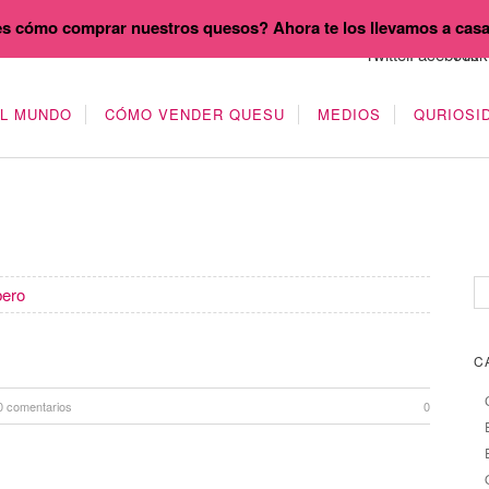
s cómo comprar nuestros quesos? Ahora te los llevamos a cas
EL MUNDO
CÓMO VENDER QUESU
MEDIOS
QURIOSI
bero
C
0 comentarios
0