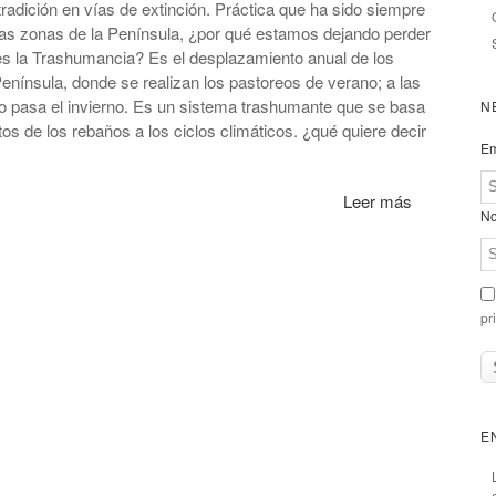
adición en vías de extinción. Práctica que ha sido siempre
las zonas de la Península, ¿por qué estamos dejando perder
es la Trashumancia? Es el desplazamiento anual de los
enínsula, donde se realizan los pastoreos de verano; a las
do pasa el invierno. Es un sistema trashumante que se basa
N
os de los rebaños a los ciclos climáticos. ¿qué quiere decir
Em
Leer más
No
pr
E