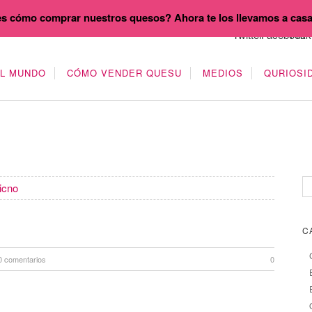
s cómo comprar nuestros quesos? Ahora te los llevamos a cas
EL MUNDO
CÓMO VENDER QUESU
MEDIOS
QURIOSI
icno
C
0 comentarios
0