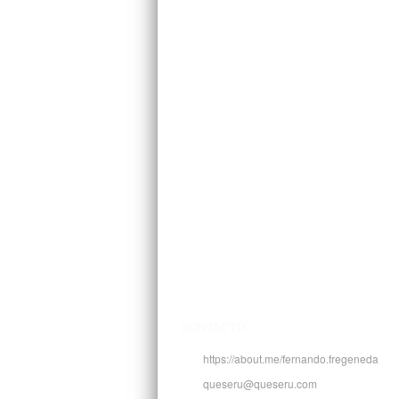
CONTACTO
https://about.me/fernando.fregeneda
queseru@queseru.com