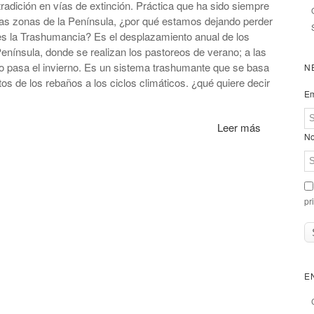
adición en vías de extinción. Práctica que ha sido siempre
las zonas de la Península, ¿por qué estamos dejando perder
es la Trashumancia? Es el desplazamiento anual de los
enínsula, donde se realizan los pastoreos de verano; a las
do pasa el invierno. Es un sistema trashumante que se basa
N
os de los rebaños a los ciclos climáticos. ¿qué quiere decir
Em
Leer más
No
pr
E