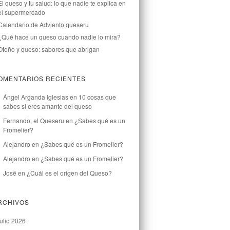
El queso y tu salud: lo que nadie te explica en
el supermercado
Calendario de Adviento queseru
¿Qué hace un queso cuando nadie lo mira?
Otoño y queso: sabores que abrigan
OMENTARIOS RECIENTES
Ángel Arganda Iglesias
en
10 cosas que
sabes si eres amante del queso
Fernando, el Queseru
en
¿Sabes qué es un
Fromelier?
Alejandro
en
¿Sabes qué es un Fromelier?
Alejandro
en
¿Sabes qué es un Fromelier?
José
en
¿Cuál es el origen del Queso?
RCHIVOS
julio 2026