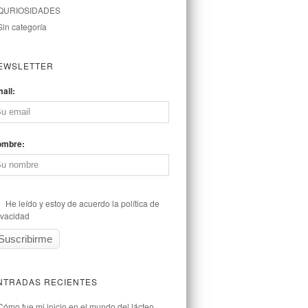
QURIOSIDADES
Sin categoría
EWSLETTER
ail:
ombre:
He leído y estoy de acuerdo la política de
ivacidad
NTRADAS RECIENTES
Cómo fue mi inicio en el mundo del lácteo