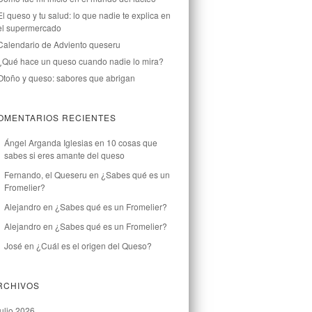
El queso y tu salud: lo que nadie te explica en
el supermercado
Calendario de Adviento queseru
¿Qué hace un queso cuando nadie lo mira?
Otoño y queso: sabores que abrigan
OMENTARIOS RECIENTES
Ángel Arganda Iglesias
en
10 cosas que
sabes si eres amante del queso
Fernando, el Queseru
en
¿Sabes qué es un
Fromelier?
Alejandro
en
¿Sabes qué es un Fromelier?
Alejandro
en
¿Sabes qué es un Fromelier?
José
en
¿Cuál es el origen del Queso?
RCHIVOS
julio 2026