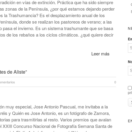
adición en vías de extinción. Práctica que ha sido siempre
las zonas de la Península, ¿por qué estamos dejando perder
es la Trashumancia? Es el desplazamiento anual de los
enínsula, donde se realizan los pastoreos de verano; a las
do pasa el invierno. Es un sistema trashumante que se basa
N
os de los rebaños a los ciclos climáticos. ¿qué quiere decir
Em
Leer más
N
s de Aliste”
omentarios
0
pr
ón muy especial, Jose Antonio Pascual, me invitaba a la
réis y Quién es Jose Antonio, es un fotógrafo de Zamora,
orias para trasmitirlas al resto. Varios premios que avalan
E
del XXIII Concurso Nacional de Fotografía Semana Santa de