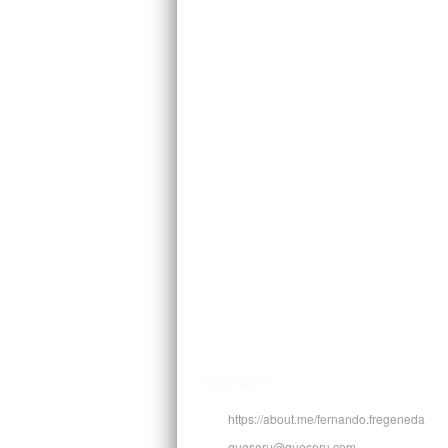
CONTACTO
https://about.me/fernando.fregeneda
queseru@queseru.com