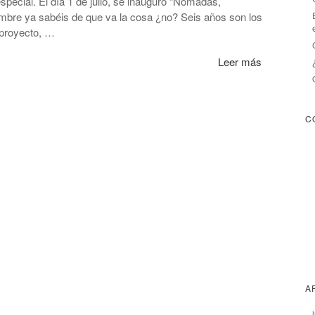
ecial. El día 1 de julio, se inauguró “Nómadas,
mbre ya sabéis de que va la cosa ¿no? Seis años son los
 proyecto, …
Leer más
C
A