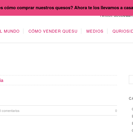
s cómo comprar nuestros quesos? Ahora te los llevamos a cas
EL MUNDO
CÓMO VENDER QUESU
MEDIOS
QURIOSI
ia
C
0 comentarios
0