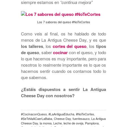
siempre estamos en
“continua mejora”
Los 7 sabores del queso #NoTeCortes
Como veis al final, os he hablado de todo
menos de La Antigua Cheese Day, y es que
los talleres
, los
cortes del queso
, los
tipos
de queso
, saber
cocinar
con el queso, y todo
lo que hacemos es muy importante, pero para
nosotros lo realmente importante es lo que os
hacemos sentir cuando os contamos todo lo
que sabemos.
¿Estáis dispuestos a sentir La Antigua
Cheese Day con nosotros?
#CocinaconQueso
,
#LaAntiguaEducha
,
#NoTeCortes
,
#SeTeVaACaerLaBaba
,
Cheese Day
,
fuentesauco
,
La Antigua
Cheese Day
,
la morea
,
Leche
,
leche de oveja
,
Pamplona
,