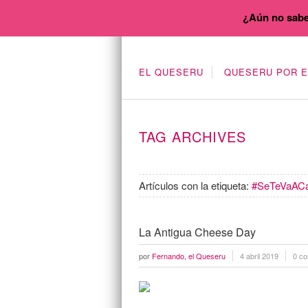
¿Aún no sabe
EL QUESERU
QUESERU POR 
TAG ARCHIVES
Artículos con la etiqueta:
#SeTeVaAC
La Antigua Cheese Day
por
Fernando, el Queseru
4 abril 2019
0 co