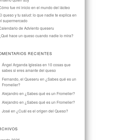
Cómo fue mi inicio en el mundo del lácteo
El queso y tu salud: lo que nadie te explica en
el supermercado
Calendario de Adviento queseru
¿Qué hace un queso cuando nadie lo mira?
OMENTARIOS RECIENTES
Ángel Arganda Iglesias
en
10 cosas que
sabes si eres amante del queso
Fernando, el Queseru
en
¿Sabes qué es un
Fromelier?
Alejandro
en
¿Sabes qué es un Fromelier?
Alejandro
en
¿Sabes qué es un Fromelier?
José
en
¿Cuál es el origen del Queso?
RCHIVOS
agosto 2026