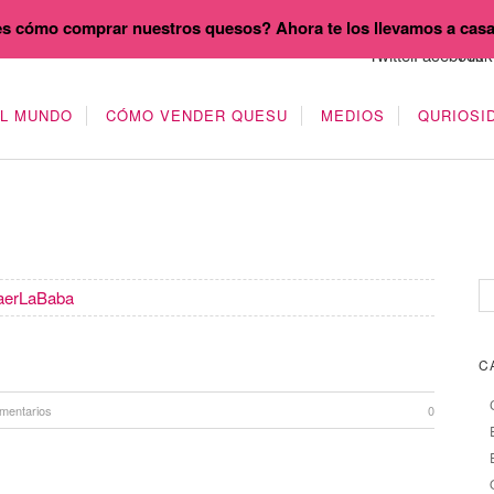
s cómo comprar nuestros quesos? Ahora te los llevamos a cas
EL MUNDO
CÓMO VENDER QUESU
MEDIOS
QURIOSI
aerLaBaba
C
mentarios
0