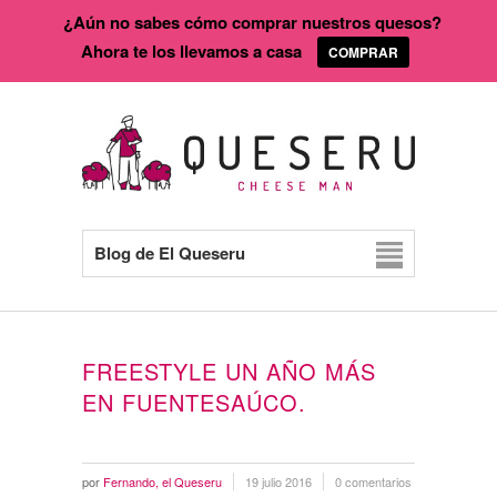
¿Aún no sabes cómo comprar nuestros quesos?
Ahora te los llevamos a casa
COMPRAR
Blog de El Queseru
FREESTYLE UN AÑO MÁS
EN FUENTESAÚCO.
por
Fernando, el Queseru
19 julio 2016
0 comentarios