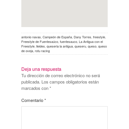
antonio navas
,
Campeón de España
,
Dany Torres
,
freestyle
,
Freestyle de Fuentesaúco
,
fuentesauco
,
La Antigua con el
Freestyle
,
lleides
,
queseria la antigua
,
queseru
,
queso
,
queso
de oveja
,
rotu racing
Deja una respuesta
Tu dirección de correo electrónico no será
publicada.
Los campos obligatorios están
marcados con
*
Comentario
*