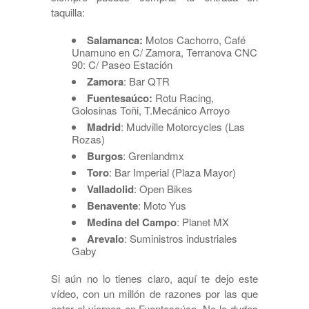
taquilla:
Salamanca:
Motos Cachorro, Café
Unamuno en C/ Zamora, Terranova CNC
90: C/ Paseo Estación
Zamora
: Bar QTR
Fuentesaúco:
Rotu Racing,
Golosinas Toñi, T.Mecánico Arroyo
Madrid
: Mudville Motorcycles (Las
Rozas)
Burgos
: Grenlandmx
Toro
: Bar Imperial (Plaza Mayor)
Valladolid
: Open Bikes
Benavente
: Moto Yus
Medina del Campo
: Planet MX
Arevalo
: Suministros industriales
Gaby
Si aún no lo tienes claro, aquí te dejo este
vídeo, con un millón de razones por las que
estar el viernes en Fuentesaúco. No lo dudes