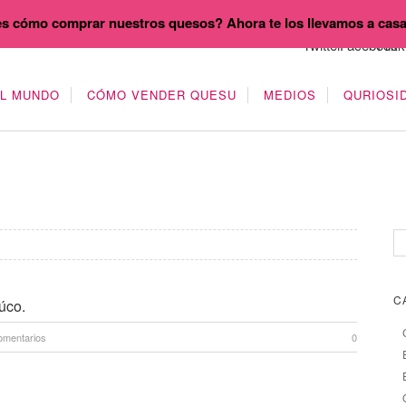
s cómo comprar nuestros quesos? Ahora te los llevamos a cas
EL MUNDO
CÓMO VENDER QUESU
MEDIOS
QURIOSI
C
úco.
omentarios
0