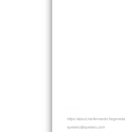
CONTACTO
https://about.me/fernando.fregeneda
queseru@queseru.com