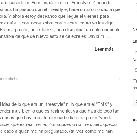
l año pasado en Fuentesaúco con el Freestyle. Y cuando
Así nos ha pasado con el Freestyle, hace un año no sabía que
ra. Y ahora estoy deseando que llegue el viernes para
 vez más. Unos locos sobre dos ruedas, como yo les digo,
 Es una pasión, un esfuerzo, una disciplina, un entrenamiento
N
sponsable de que de nuevo esto se celebre es David mi …
Em
Leer más
No
 comentarios
1
pr
 idea de lo que era un “freestyle” ni lo que era el “FMX” y
ender muy bien lo que es realmente, ya que ha sido todo tan
 cosas que hay que atender cada día para poder “vender
E
saber qué es realmente. Por supuesto no me quiero quedar
he dado a quien me ha preguntado, (tal vez como me han