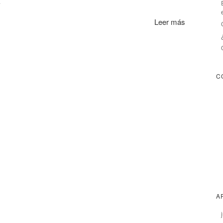
…
Leer más
C
A