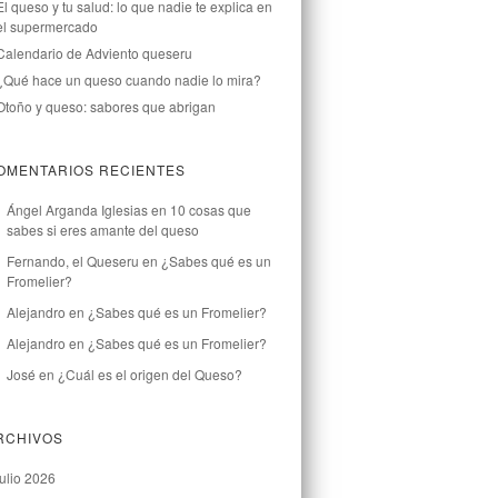
El queso y tu salud: lo que nadie te explica en
el supermercado
Calendario de Adviento queseru
¿Qué hace un queso cuando nadie lo mira?
Otoño y queso: sabores que abrigan
OMENTARIOS RECIENTES
Ángel Arganda Iglesias
en
10 cosas que
sabes si eres amante del queso
Fernando, el Queseru
en
¿Sabes qué es un
Fromelier?
Alejandro
en
¿Sabes qué es un Fromelier?
Alejandro
en
¿Sabes qué es un Fromelier?
José
en
¿Cuál es el origen del Queso?
RCHIVOS
julio 2026