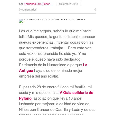
por
Fernando, el Queseru
2 diciembre 2015
0 comentarios
0
Los que me seguís, sabéis lo que me hace
feliz. Mis quesos, la gente, el trabajo, conocer
nuevas experiencias, inventar cosas con las
que sorprenderos, trabajar… Pero esta vez,
esta vez el sorprendido he sido yo. Y no
porque el queso haya sido declarado
Patrimonio de la Humanidad o porque
La
Antigua
haya sido denominada mejor
empresa del año (ojalá).
El pasado 28 de enero fui con mi familia, mi
socio y mis quesos a la
V Gala solidaria de
Pyfano
, asociación que lleva 10 años
luchando por mejorar la calidad de vida de
Niños con Cáncer de Castilla y León y de sus
familias. Más de setecientas personas