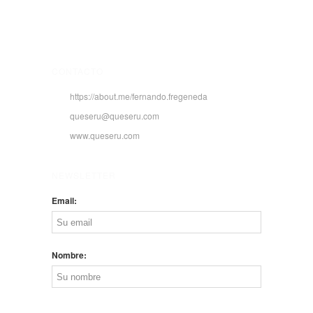
CONTACTO
https://about.me/fernando.fregeneda
queseru@queseru.com
www.queseru.com
NEWSLETTER
Email:
Nombre: