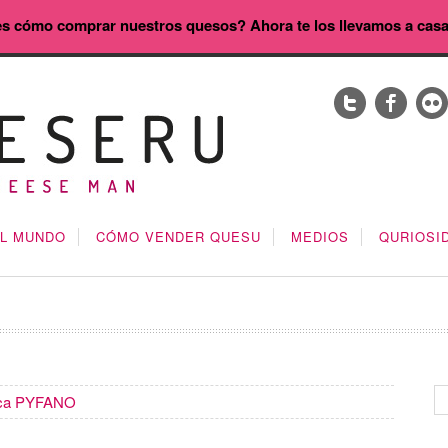
s cómo comprar nuestros quesos? Ahora te los llevamos a cas
EL MUNDO
CÓMO VENDER QUESU
MEDIOS
QURIOSI
ica PYFANO