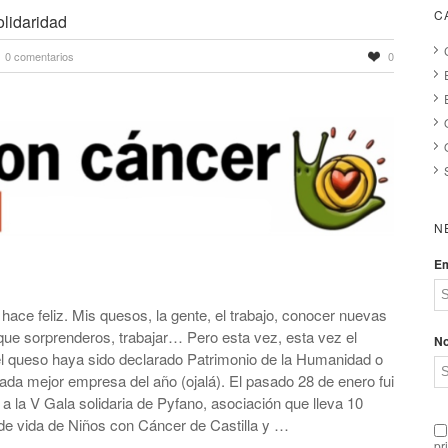
C
olidaridad
0 comentarios
0
N
Em
ace feliz. Mis quesos, la gente, el trabajo, conocer nuevas
que sorprenderos, trabajar… Pero esta vez, esta vez el
N
el queso haya sido declarado Patrimonio de la Humanidad o
da mejor empresa del año (ojalá). El pasado 28 de enero fui
 a la V Gala solidaria de Pyfano, asociación que lleva 10
 de vida de Niños con Cáncer de Castilla y …
pr