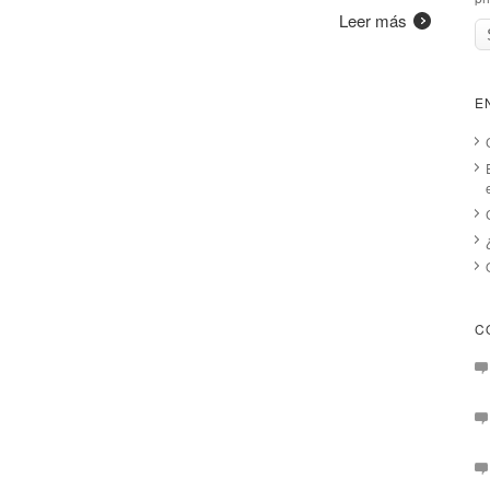
Leer más
E
C