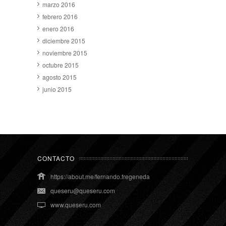
marzo 2016
febrero 2016
enero 2016
diciembre 2015
noviembre 2015
octubre 2015
agosto 2015
junio 2015
CONTACTO
https://about.me/fernando.fregeneda
queseru@queseru.com
www.queseru.com