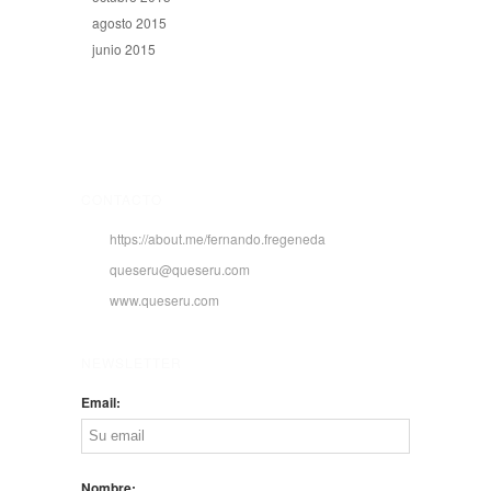
agosto 2015
junio 2015
CONTACTO
https://about.me/fernando.fregeneda
queseru@queseru.com
www.queseru.com
NEWSLETTER
Email:
Nombre: