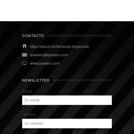
CONTACTO
https://about.me/fernando.fregeneda
queseru@queseru.com
www.queseru.com
NEWSLETTER
Email:
Nombre: