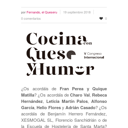
por
Fernando, el Queseru
19 septiembre 2018
0 comentarios
0
¿Os acordáis de
Fran Perea y Quique
Matilla
? ¿Os acordáis de
Charo Val
,
Rebeca
Hernández
,
Leticia Martín Palos
,
Alfonso
García
,
Helio Flores
y
Adrián Casado
? ¿Os
acordáis de Benjamín Herrero Fernández,
XESMOGAL SL, Florencio Sanchidrián o de
la Escuela de Hostelería de Santa Marta?