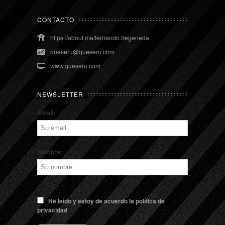
CONTACTO
https://about.me/fernando.fregeneda
queseru@queseru.com
www.queseru.com
NEWSLETTER
Email:
Nombre:
He leído y estoy de acuerdo la política de
privacidad