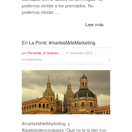
podemos olvidar a los premiados. No
podemos olvidar …
Leer más
En La Ponti: #martesMdeMarketing.
por
Fernando, el Queseru
17 noviembre 2015
0 comentarios
1
#martesMdeMarketing y
#quetelodenconqueso “Que no te la den con