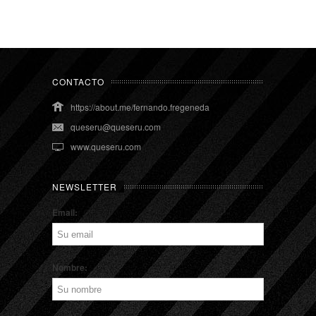
CONTACTO
https://about.me/fernando.fregeneda
queseru@queseru.com
www.queseru.com
NEWSLETTER
Email:
Nombre: