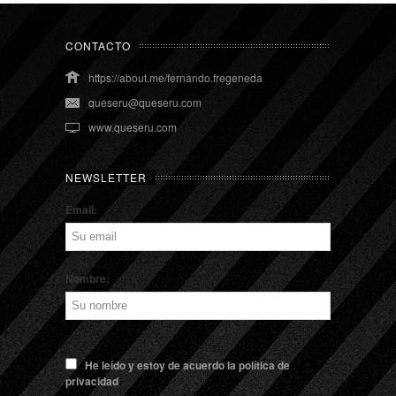
CONTACTO
https://about.me/fernando.fregeneda
queseru@queseru.com
www.queseru.com
NEWSLETTER
Email:
Nombre:
He leído y estoy de acuerdo la política de
privacidad