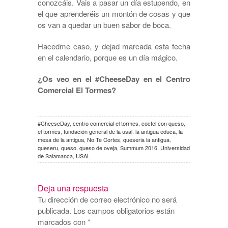
conozcáis. Vais a pasar un día estupendo, en
el que aprenderéis un montón de cosas y que
os van a quedar un buen sabor de boca.
Hacedme caso, y dejad marcada esta fecha
en el calendario, porque es un día mágico.
¿Os veo en el #CheeseDay en el Centro
Comercial El Tormes?
#CheeseDay
,
centro comercial el tormes
,
coctel con queso
,
el tormes
,
fundación general de la usal
,
la antigua educa
,
la
mesa de la antigua
,
No Te Cortes
,
queseria la antigua
,
queseru
,
queso
,
queso de oveja
,
Summum 2016
,
Universidad
de Salamanca
,
USAL
Deja una respuesta
Tu dirección de correo electrónico no será
publicada.
Los campos obligatorios están
marcados con
*