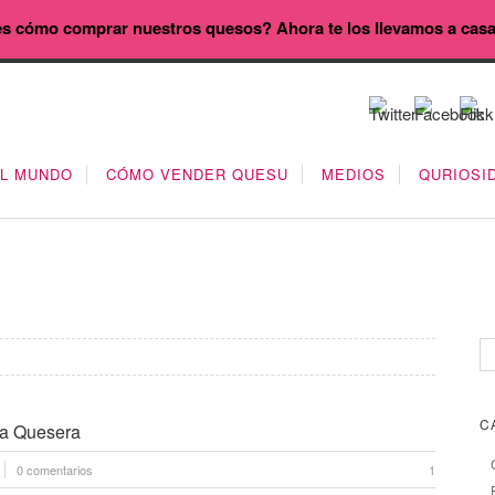
s cómo comprar nuestros quesos? Ahora te los llevamos a cas
EL MUNDO
CÓMO VENDER QUESU
MEDIOS
QURIOSI
C
ura Quesera
0 comentarios
1