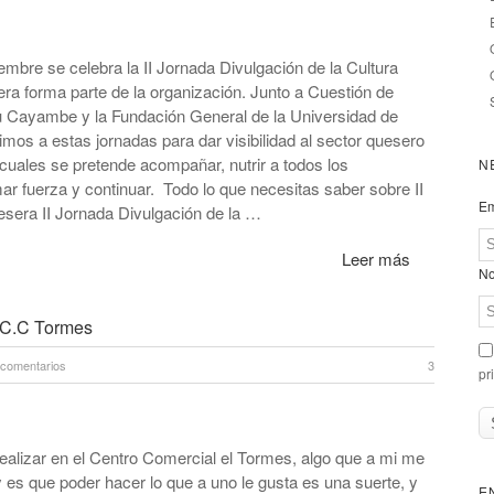
embre se celebra la II Jornada Divulgación de la Cultura
a forma parte de la organización. Junto a Cuestión de
u Cayambe y la Fundación General de la Universidad de
os a estas jornadas para dar visibilidad al sector quesero
 cuales se pretende acompañar, nutrir a todos los
N
r fuerza y continuar. Todo lo que necesitas saber sobre II
Em
esera II Jornada Divulgación de la …
Leer más
No
 C.C Tormes
 comentarios
3
pr
alizar en el Centro Comercial el Tormes, algo que a mi me
 es que poder hacer lo que a uno le gusta es una suerte, y
E