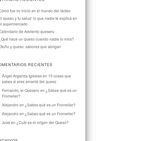
Cómo fue mi inicio en el mundo del lácteo
El queso y tu salud: lo que nadie te explica en
el supermercado
Calendario de Adviento queseru
¿Qué hace un queso cuando nadie lo mira?
Otoño y queso: sabores que abrigan
OMENTARIOS RECIENTES
Ángel Arganda Iglesias
en
10 cosas que
sabes si eres amante del queso
Fernando, el Queseru
en
¿Sabes qué es un
Fromelier?
Alejandro
en
¿Sabes qué es un Fromelier?
Alejandro
en
¿Sabes qué es un Fromelier?
José
en
¿Cuál es el origen del Queso?
RCHIVOS