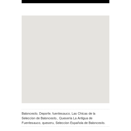
Baloncesto
,
Deporte
,
fuentesauco
,
Las Chicas de la
Seleccion de Baloncesto.
,
Queseria La Antigua de
Fuentesauco
,
queseru
,
Seleccion Española de Baloncesto.