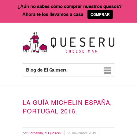
¿Aún no sabes cómo comprar nuestros quesos?
Ahora te los llevamos a casa
COMPRAR
Blog de El Queseru
LA GUÍA MICHELIN ESPAÑA,
PORTUGAL 2016.
por
Fernando, el Queseru
22 noviembre 2015