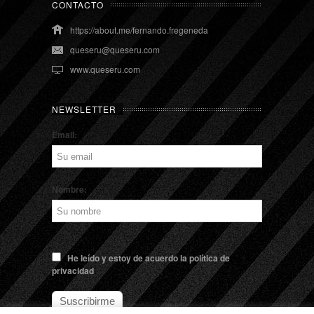
CONTACTO
https://about.me/fernando.fregeneda
queseru@queseru.com
www.queseru.com
NEWSLETTER
Email:
Nombre:
He leído y estoy de acuerdo la política de
privacidad