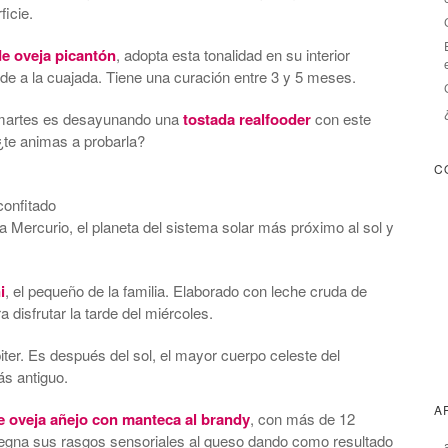
ficie.
e oveja picantón
, adopta esta tonalidad en su interior
ñade a la cuajada. Tiene una curación entre 3 y 5 meses.
martes es desayunando una
tostada realfooder
con este
 ¿te animas a probarla?
C
confitado
a Mercurio, el planeta del sistema solar más próximo al sol y
i
, el pequeño de la familia. Elaborado con leche cruda de
a disfrutar la tarde del miércoles.
iter. Es después del sol, el mayor cuerpo celeste del
ás antiguo.
A
 oveja añejo con manteca al brandy
, con más de 12
gna sus rasgos sensoriales al queso dando como resultado