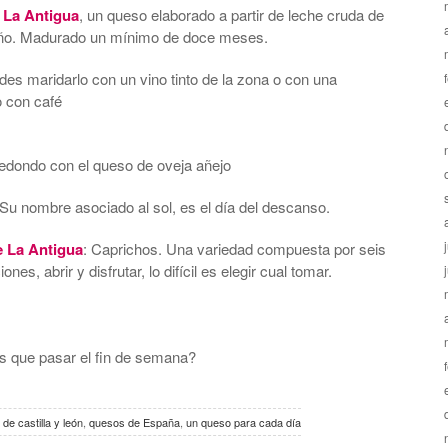
 La Antigua
, un queso elaborado a partir de leche cruda de
taño. Madurado un mínimo de doce meses.
es maridarlo con un vino tinto de la zona o con una
o con café
edondo con el queso de oveja añejo
Su nombre asociado al sol, es el día del descanso.
e La Antigua
: Caprichos. Una variedad compuesta por seis
es, abrir y disfrutar, lo difícil es elegir cual tomar.
os que pasar el fin de semana?
de castilla y león
,
quesos de España
,
un queso para cada día