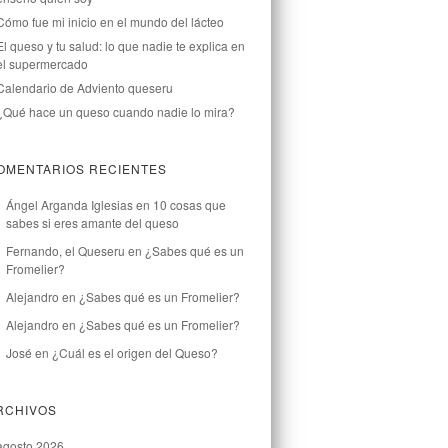
Cómo fue mi inicio en el mundo del lácteo
El queso y tu salud: lo que nadie te explica en
el supermercado
Calendario de Adviento queseru
¿Qué hace un queso cuando nadie lo mira?
OMENTARIOS RECIENTES
Ángel Arganda Iglesias
en
10 cosas que
sabes si eres amante del queso
Fernando, el Queseru
en
¿Sabes qué es un
Fromelier?
Alejandro
en
¿Sabes qué es un Fromelier?
Alejandro
en
¿Sabes qué es un Fromelier?
José
en
¿Cuál es el origen del Queso?
RCHIVOS
agosto 2026