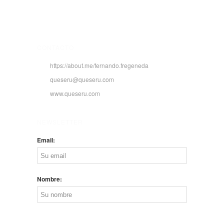
CONTACTO
https://about.me/fernando.fregeneda
queseru@queseru.com
www.queseru.com
NEWSLETTER
Email:
Nombre: