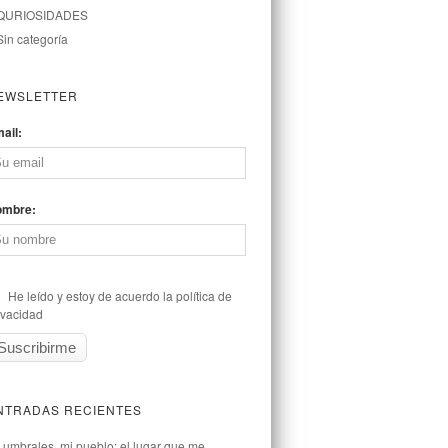
QURIOSIDADES
Sin categoría
EWSLETTER
ail:
ombre:
He leído y estoy de acuerdo la política de
ivacidad
NTRADAS RECIENTES
Lumbrales, mi pueblo: el lugar que me