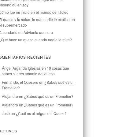
enseñó quién soy
Cómo fue mi inicio en el mundo del lácteo
El queso y tu salud: lo que nadie te explica en
el supermercado
Calendario de Adviento queseru
¿Qué hace un queso cuando nadie lo mira?
OMENTARIOS RECIENTES
Ángel Arganda Iglesias
en
10 cosas que
sabes si eres amante del queso
Fernando, el Queseru
en
¿Sabes qué es un
Fromelier?
Alejandro
en
¿Sabes qué es un Fromelier?
Alejandro
en
¿Sabes qué es un Fromelier?
José
en
¿Cuál es el origen del Queso?
RCHIVOS