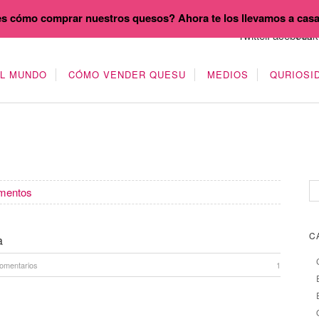
s cómo comprar nuestros quesos? Ahora te los llevamos a cas
EL MUNDO
CÓMO VENDER QUESU
MEDIOS
QURIOSI
imentos
C
a
omentarios
1