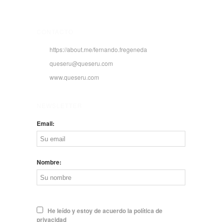
CONTACTO
https://about.me/fernando.fregeneda
queseru@queseru.com
www.queseru.com
NEWSLETTER
Email:
Nombre:
He leído y estoy de acuerdo la política de
privacidad