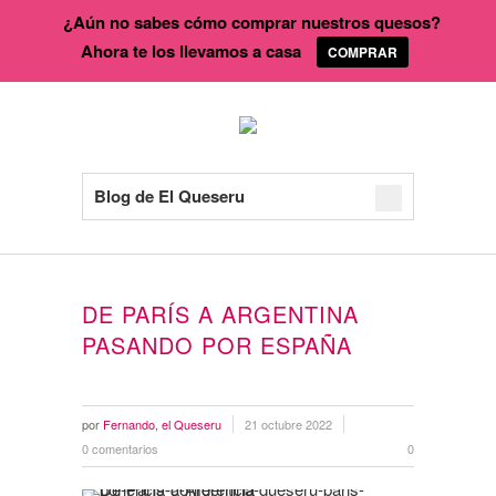
¿Aún no sabes cómo comprar nuestros quesos?
Ahora te los llevamos a casa
COMPRAR
Blog de El Queseru
DE PARÍS A ARGENTINA
PASANDO POR ESPAÑA
por
Fernando, el Queseru
21 octubre 2022
0 comentarios
0