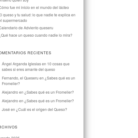
Cómo fue mi inicio en el mundo del lácteo
El queso y tu salud: lo que nadie te explica en
el supermercado
Calendario de Adviento queseru
¿Qué hace un queso cuando nadie lo mira?
OMENTARIOS RECIENTES
Ángel Arganda Iglesias
en
10 cosas que
sabes si eres amante del queso
Fernando, el Queseru
en
¿Sabes qué es un
Fromelier?
Alejandro
en
¿Sabes qué es un Fromelier?
Alejandro
en
¿Sabes qué es un Fromelier?
José
en
¿Cuál es el origen del Queso?
RCHIVOS
agosto 2026