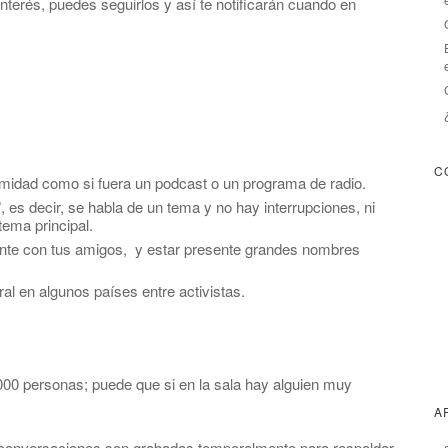
nterés, puedes seguirlos y así te notificarán cuando en
C
ntimidad como si fuera un podcast o un programa de radio.
 es decir, se habla de un tema y no hay interrupciones, ni
tema principal.
ente con tus amigos, y estar presente grandes nombres
ral en algunos países entre activistas.
000 personas; puede que si en la sala hay alguien muy
A
 conversaciones son grabadas temporalmente para respaldar