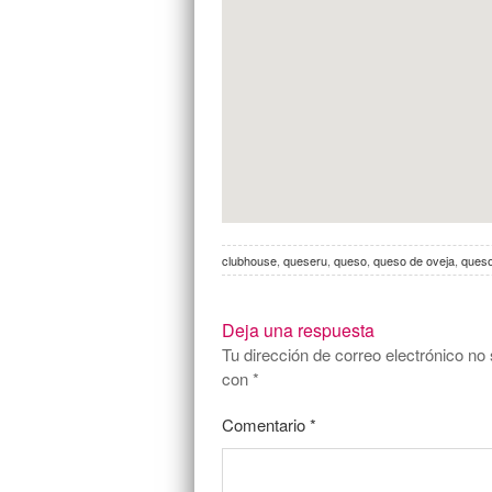
clubhouse
,
queseru
,
queso
,
queso de oveja
,
ques
Deja una respuesta
Tu dirección de correo electrónico no 
con
*
Comentario
*