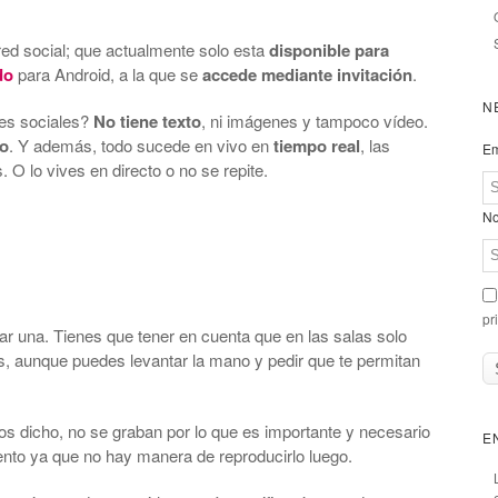
red social; que actualmente solo esta
disponible para
do
para Android, a la que se
accede mediante invitación
.
N
des sociales?
No tiene texto
, ni imágenes y tampoco vídeo.
io
. Y además, todo sucede en vivo en
tiempo real
, las
Em
O lo vives en directo o no se repite.
No
pr
ciar una. Tienes que tener en cuenta que en las salas solo
, aunque puedes levantar la mano y pedir que te permitan
 dicho, no se graban por lo que es importante y necesario
E
ento ya que no hay manera de reproducirlo luego.