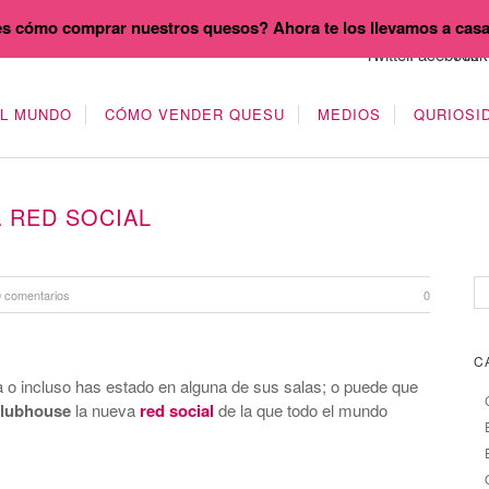
s cómo comprar nuestros quesos? Ahora te los llevamos a cas
EL MUNDO
CÓMO VENDER QUESU
MEDIOS
QURIOSI
 RED SOCIAL
0 comentarios
0
C
a o incluso has estado en alguna de sus salas; o puede que
lubhouse
la nueva
red social
de la que todo el mundo