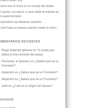
Cómo fue mi inicio en el mundo del lácteo
El queso y tu salud: lo que nadie te explica en
el supermercado
Calendario de Adviento queseru
¿Qué hace un queso cuando nadie lo mira?
OMENTARIOS RECIENTES
Ángel Arganda Iglesias
en
10 cosas que
sabes si eres amante del queso
Fernando, el Queseru
en
¿Sabes qué es un
Fromelier?
Alejandro
en
¿Sabes qué es un Fromelier?
Alejandro
en
¿Sabes qué es un Fromelier?
José
en
¿Cuál es el origen del Queso?
RCHIVOS
agosto 2026