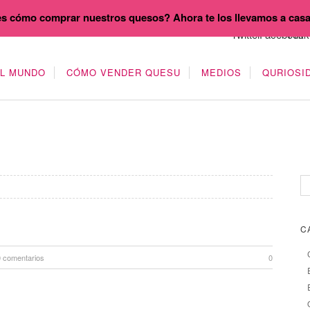
s cómo comprar nuestros quesos? Ahora te los llevamos a cas
EL MUNDO
CÓMO VENDER QUESU
MEDIOS
QURIOSI
C
0 comentarios
0