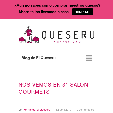
¿Aún no sabes cómo comprar nuestros quesos?
Ahora te los llevamos a casa
COMPRAR
Blog de El Queseru
NOS VEMOS EN 31 SALÓN
GOURMETS
por
Fernando, el Queseru
12 abril 2017
0 comentarios