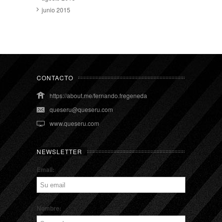
junio 2015
CONTACTO
https://about.me/fernando.fregeneda
queseru@queseru.com
www.queseru.com
NEWSLETTER
Email:
Nombre: