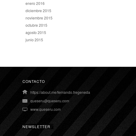
enero 2016
diciembre 2015
noviembre 2015
octubre 2015
agosto 2015
junio 2015
CONTACTO
https://about.me/fernando.fregeneda
queseru@queseru.com
www.queseru.com
NEWSLETTER