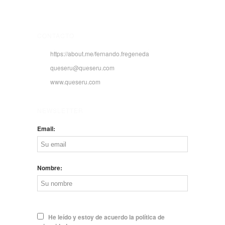
CONTACTO
https://about.me/fernando.fregeneda
queseru@queseru.com
www.queseru.com
NEWSLETTER
Email:
Nombre:
He leído y estoy de acuerdo la política de