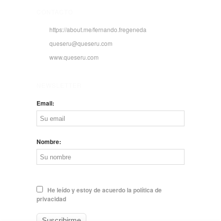
CONTACTO
https://about.me/fernando.fregeneda
queseru@queseru.com
www.queseru.com
NEWSLETTER
Email:
Nombre:
He leído y estoy de acuerdo la política de
privacidad